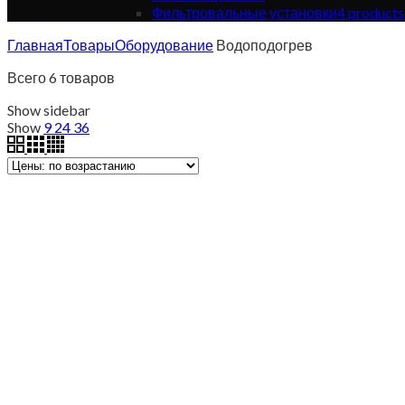
Фильтровальные установки
4
products
Главная
Товары
Оборудование
Водоподогрев
Всего 6 товаров
Show sidebar
Show
9
24
36