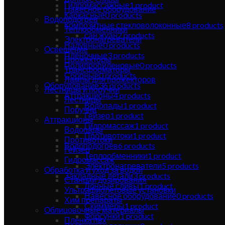
Гидромассажные
1
product
Навесное оборудование
Каркасные
0
products
Водоподогрев
Композитные стекловолоконные
8
products
Теплообменники
сан жуан
2
products
Электронагреватели
Надувные
0
products
Освещение
Плёночные
3
products
Прожекторы
Полипропиленовые
0
products
Трансформаторы
Сборные
0
products
Лампы для прожекторов
Оборудование
36
products
Лестницы и поручни
Аттракционы
4
products
Лестницы
Водопады
1
product
Поручни
Гейзер
1
product
Аттракционы
Гидромассаж
1
product
Водопады
Противотоки
1
product
Противотоки
Водоподогрев
6
products
Гейзер
Теплообменники
1
product
Гидромассаж
Электронагреватели
5
products
Обработка и уход за водой
Закладные детали
3
products
Станции дозирования
Донные сливы
1
product
Ультрафиолетовые установки
Навесное оборудование
0
products
Хим препараты
Скиммеры
1
product
Облицовочные материалы
Форсунки
1
product
Плёнка пвх