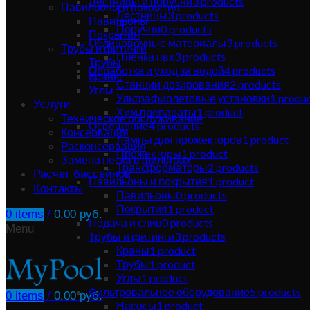
Лестницы и поручни
3
products
Павильоны и покрытия
Лестницы
3
products
Павильоны
Поручни
0
products
Покрытия
Облицовочные материалы
3
products
Трубы и фитинги
Плёнка пвх
3
products
Трубы
Обработка и уход за водой
4
products
Краны
Станции дозирования
2
products
Углы
Ультрафиолетовые установки
1
produ
Услуги
Хим препараты
1
product
Техническое обслуживание
Освещение
4
products
Консервация
Лампы для прожекторов
1
product
Расконсервация
Прожекторы
1
product
Замена песка в фильтрах
Трансформаторы
2
products
Расчет бассейнов
Павильоны и покрытия
1
product
Контакты
Павильоны
0
products
Покрытия
1
product
0
items
/
0.00
руб.
Подача и слив
0
products
Menu
Трубы и фитинги
3
products
Краны
1
product
Трубы
1
product
Углы
1
product
Фильтровальное оборудование
5
products
0
items
/
0.00
руб.
Насосы
1
product