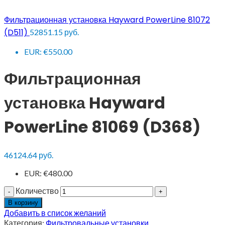
Фильтрационная установка Hayward PowerLine 81072
(D511)
52851.15
руб.
EUR
:
€550.00
Фильтрационная
установка Hayward
PowerLine 81069 (D368)
46124.64
руб.
EUR
:
€480.00
Количество
В корзину
Добавить в список желаний
Категория:
Фильтровальные установки