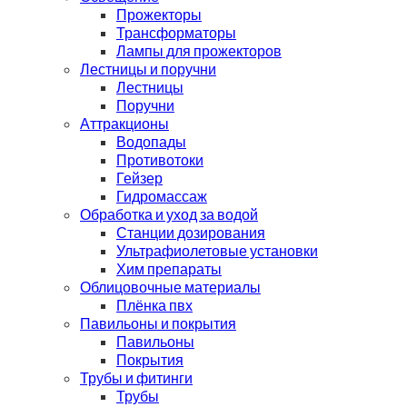
Прожекторы
Трансформаторы
Лампы для прожекторов
Лестницы и поручни
Лестницы
Поручни
Аттракционы
Водопады
Противотоки
Гейзер
Гидромассаж
Обработка и уход за водой
Станции дозирования
Ультрафиолетовые установки
Хим препараты
Облицовочные материалы
Плёнка пвх
Павильоны и покрытия
Павильоны
Покрытия
Трубы и фитинги
Трубы