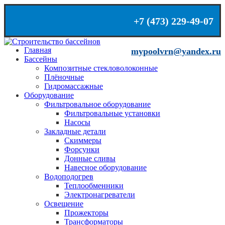
+7 (473) 229-49-07
mypoolvrn@yandex.ru
Главная
mypoolvrn@yandex.ru
Бассейны
+7 (473) 229-49-07
Композитные стекловолоконные
Плёночные
Гидромассажные
Оборудование
Фильтровальное оборудование
Фильтровальные установки
Насосы
Закладные детали
Скиммеры
Форсунки
Донные сливы
Навесное оборудование
Водоподогрев
Теплообменники
Электронагреватели
Освещение
Прожекторы
Трансформаторы