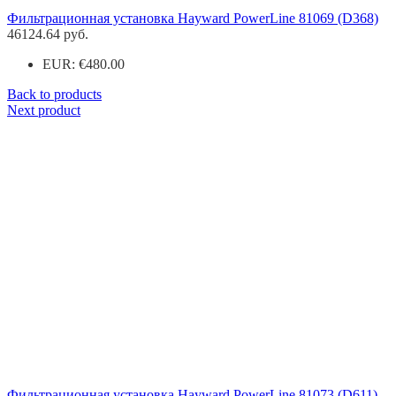
Фильтрационная установка Hayward PowerLine 81069 (D368)
46124.64
руб.
EUR
:
€480.00
Back to products
Next product
Фильтрационная установка Hayward PowerLine 81073 (D611)