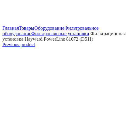
Click to enlarge
Главная
Товары
Оборудование
Фильтровальное
оборудование
Фильтровальные установки
Фильтрационная
установка Hayward PowerLine 81072 (D511)
Previous product