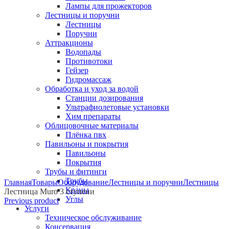
Лампы для прожекторов
Лестницы и поручни
Лестницы
Поручни
Аттракционы
Водопады
Противотоки
Гейзер
Гидромассаж
Обработка и уход за водой
Станции дозирования
Ультрафиолетовые установки
Хим препараты
Облицовочные материалы
Плёнка пвх
Павильоны и покрытия
Павильоны
Покрытия
Трубы и фитинги
Click to enlarge
Трубы
Главная
Товары
Оборудование
Лестницы и поручни
Лестницы
Краны
Лестница Muro 3 ступени
Углы
Previous product
Услуги
Техническое обслуживание
Консервация