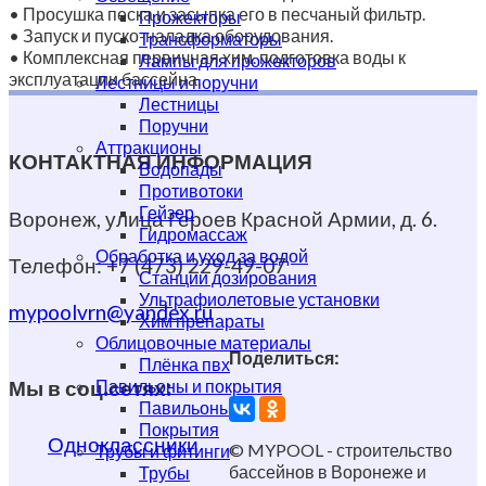
• Просушка песка и засыпка его в песчаный фильтр.
Прожекторы
• Запуск и пуско-наладка оборудования.
Трансформаторы
• Комплексная первичная хим. подготовка воды к
Лампы для прожекторов
эксплуатации бассейна.
Лестницы и поручни
Лестницы
Поручни
Аттракционы
КОНТАКТНАЯ ИНФОРМАЦИЯ
Водопады
Противотоки
Гейзер
Воронеж, улица Героев Красной Армии, д. 6.
Гидромассаж
Обработка и уход за водой
Телефон: +7 (473) 229-49-07
Станции дозирования
Ультрафиолетовые установки
mypoolvrn@yandex.ru
Хим препараты
Облицовочные материалы
Поделиться:
Плёнка пвх
Мы в соц.сетях:
Павильоны и покрытия
Павильоны
Покрытия
Одноклассники
© MYPOOL - строительство
Трубы и фитинги
бассейнов в Воронеже и
Трубы