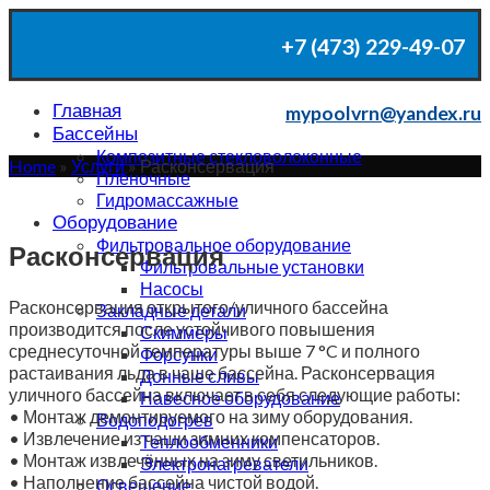
+7 (473) 229-49-07
mypoolvrn@yandex.ru
Главная
mypoolvrn@yandex.ru
Бассейны
+7 (473) 229-49-07
Композитные стекловолоконные
Home
»
Услуги
»
Расконсервация
Плёночные
Гидромассажные
Оборудование
Фильтровальное оборудование
Расконсервация
Фильтровальные установки
Насосы
Расконсервация открытого/уличного бассейна
Закладные детали
производится после устойчивого повышения
Скиммеры
среднесуточной температуры выше 7 °C и полного
Форсунки
растаивания льда в чаше бассейна. Расконсервация
Донные сливы
уличного бассейна включает в себя следующие работы:
Навесное оборудование
• Монтаж демонтируемого на зиму оборудования.
Водоподогрев
• Извлечение из чаши зимних компенсаторов.
Теплообменники
• Монтаж извлечённых на зиму светильников.
Электронагреватели
• Наполнение бассейна чистой водой.
Освещение