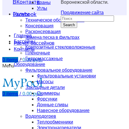
ВКонтакте
Воронежской области.
Краны
Углы
Продвижение сайта
Facebook
Услуги
Техническое обслуживание
Search
Консервация
Расконсервация
Главная
Замена песка в фильтрах
Бассейны
Расчет бассейнов
Композитные стекловолоконные
Контакты
Плёночные
Гидромассажные
0
items
/
0.00
руб.
Оборудование
Menu
Фильтровальное оборудование
Фильтровальные установки
Насосы
Закладные детали
Скиммеры
0
items
/
0.00
руб.
Форсунки
Донные сливы
Навесное оборудование
Водоподогрев
Теплообменники
Электронагреватели