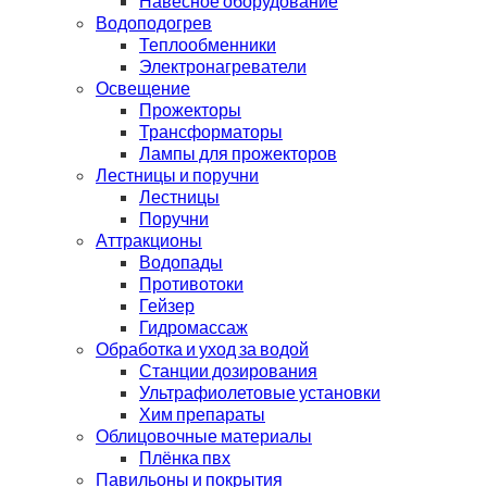
Навесное оборудование
Водоподогрев
Теплообменники
Электронагреватели
Освещение
Прожекторы
Трансформаторы
Лампы для прожекторов
Лестницы и поручни
Лестницы
Поручни
Аттракционы
Водопады
Противотоки
Гейзер
Гидромассаж
Обработка и уход за водой
Станции дозирования
Ультрафиолетовые установки
Хим препараты
Облицовочные материалы
Плёнка пвх
Павильоны и покрытия