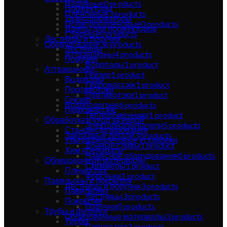
Надувные
0
products
Прожекторы
Плёночные
3
products
Трансформаторы
Полипропиленовые
0
products
Лампы для прожекторов
Сборные
0
products
Лестницы и поручни
Оборудование
36
products
Лестницы
Аттракционы
4
products
Поручни
Водопады
1
product
Аттракционы
Гейзер
1
product
Водопады
Гидромассаж
1
product
Противотоки
Противотоки
1
product
Гейзер
Водоподогрев
6
products
Гидромассаж
Теплообменники
1
product
Обработка и уход за водой
Электронагреватели
5
products
Станции дозирования
Закладные детали
3
products
Ультрафиолетовые установки
Донные сливы
1
product
Хим препараты
Навесное оборудование
0
products
Облицовочные материалы
Скиммеры
1
product
Плёнка пвх
Форсунки
1
product
Павильоны и покрытия
Лестницы и поручни
3
products
Павильоны
Лестницы
3
products
Покрытия
Поручни
0
products
Трубы и фитинги
Облицовочные материалы
3
products
Трубы
Плёнка пвх
3
products