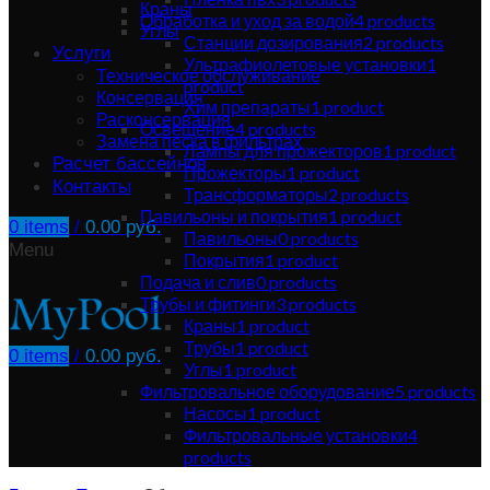
Краны
Обработка и уход за водой
4
products
Углы
Станции дозирования
2
products
Услуги
Ультрафиолетовые установки
1
Техническое обслуживание
product
Консервация
Хим препараты
1
product
Расконсервация
Освещение
4
products
Замена песка в фильтрах
Лампы для прожекторов
1
product
Расчет бассейнов
Прожекторы
1
product
Контакты
Трансформаторы
2
products
Павильоны и покрытия
1
product
0
items
/
0.00
руб.
Павильоны
0
products
Menu
Покрытия
1
product
Подача и слив
0
products
Трубы и фитинги
3
products
Краны
1
product
Трубы
1
product
0
items
/
0.00
руб.
Углы
1
product
Фильтровальное оборудование
5
products
Насосы
1
product
Фильтровальные установки
4
products