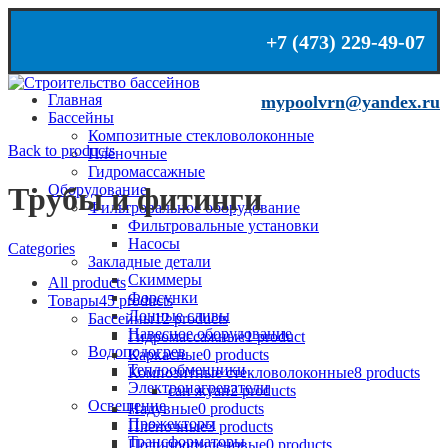
+7 (473) 229-49-07
mypoolvrn@yandex.ru
Главная
mypoolvrn@yandex.ru
Бассейны
+7 (473) 229-49-07
Композитные стекловолоконные
Back to products
Плёночные
Гидромассажные
Оборудование
Трубы и фитинги
Фильтровальное оборудование
Фильтровальные установки
Насосы
Categories
Закладные детали
Скиммеры
All
products
Форсунки
Товары
45
products
Донные сливы
Бассейны
12
products
Навесное оборудование
Гидромассажные
1
product
Водоподогрев
Каркасные
0
products
Теплообменники
Композитные стекловолоконные
8
products
Электронагреватели
сан жуан
2
products
Освещение
Надувные
0
products
Прожекторы
Плёночные
3
products
Трансформаторы
Полипропиленовые
0
products