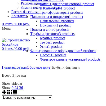
Расконсервация
Лампы для прожекторов
1
product
Замена песка в фильтрах
Прожекторы
1
product
Расчет бассейнов
Трансформаторы
2
products
Контакты
Павильоны и покрытия
1
product
Павильоны
0
products
0
items
/
0.00
руб.
Покрытия
1
product
Menu
Подача и слив
0
products
Трубы и фитинги
3
products
Краны
1
product
Трубы
1
product
Углы
1
product
0
items
/
0.00
руб.
Фильтровальное оборудование
5
products
Насосы
1
product
Фильтровальные установки
4
products
Главная
Товары
Оборудование
Трубы и фитинги
Всего 3 товара
Show sidebar
Show
9
24
36